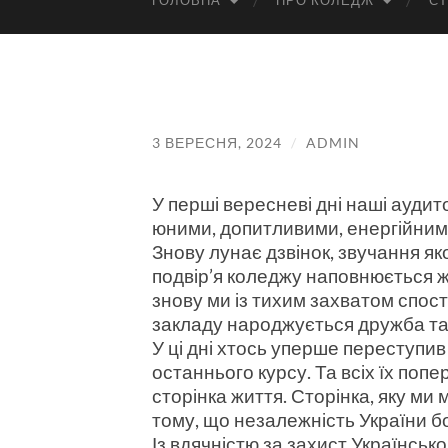
ГОЛОВНА
ПРО КОЛЕДЖ
СТ
3 ВЕРЕСНЯ, 2024
/
ADMIN
У перші вересневі дні наші ауди
юними, допитливими, енергійним
Знову лунає дзвінок, звучання як
подвір’я коледжу наповнюється 
знову ми із тихим захватом спост
закладу народжується дружба та
У ці дні хтось уперше переступив
останнього курсу. Та всіх їх попе
сторінка життя. Сторінка, яку ми
тому, що незалежність України б
Із вдячністю за захист Українсь