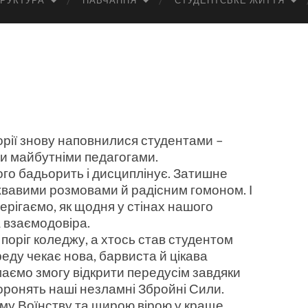
РУКТУРА
НАВЧАННЯ
СТУДЕНТСЬКЕ ЖИТТЯ
торії знову наповнилися студентами –
и майбутніми педагогами.
ого бадьорить і дисциплінує. Затишне
жвавими розмовами й радісним гомоном. І
ерігаємо, як щодня у стінах нашого
 взаємодовіра.
 поріг коледжу, а хтось став студентом
реду чекає нова, барвиста й цікава
 маємо змогу відкрити передусім завдяки
оронять наші незламні Збройні Сили.
кому Воїнству та щирою вірою у краще