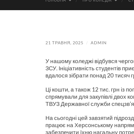
ГОЛОВНА
ПРО КОЛЕДЖ
СТ
21 ТРАВНЯ, 2025
/
ADMIN
У нашому коледжі відбувся черг
ЗСУ. Ініціативність студентів пр
вдалося зібрати понад 20 тисяч 
Ці кошти, а також 12 тис. грн із 
спрямували для закупівлі двох ко
ТВУЗ Державної служби спецзв’яз
На сьогодні цей завзятий підрозд
працює на Херсонському напрямку
забезпечити їхню нагальну потре