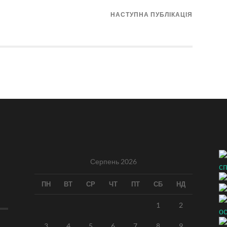
НАСТУПНА ПУБЛІКАЦІЯ
Серпень 2026
ПН
ВТ
СР
ЧТ
ПТ
СБ
НД
1
2
3
4
5
6
7
8
9