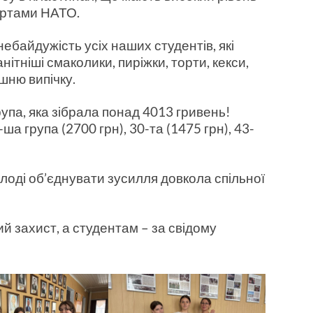
артами НАТО.
небайдужість усіх наших студентів, які
ітніші смаколики, пиріжки, торти, кекси,
шню випічку.
упа, яка зібрала понад 4013 гривень!
 група (2700 грн), 30-та (1475 грн), 43-
лоді об’єднувати зусилля довкола спільної
 захист, а студентам – за свідому