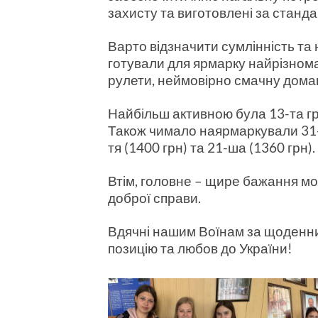
захисту та виготовлені за станд
Варто відзначити сумлінність та 
готували для ярмарку найрізноман
рулети, неймовірно смачну дома
Найбільш активною була 13-та гр
Також чимало наярмаркували 31-ша
тя (1400 грн) та 21-ша (1360 грн).
Втім, головне – щире бажання мо
доброї справи.
Вдячні нашим Воїнам за щоденний
позицію та любов до України!