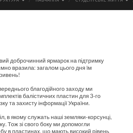
РУКТУРА
НАВЧАННЯ
СТУДЕНТСЬКЕ ЖИТТЯ
овий доброчинний ярмарок на підтримку
иємно вразила: загалом цього дня їм
гривень!
попереднього благодійного заходу ми
мплектів балістичних пластин для 3-го
ку та захисту інформації України.
іл, в якому служать наші земляки-корсунці,
. Тож зі свого боку ми допомогли
бу в пластинах, що мають високий рівень