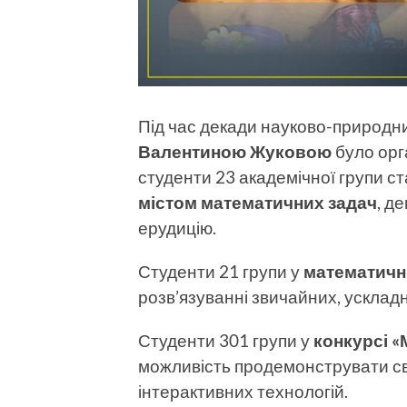
Під час декади науково-природн
Валентиною Жуковою
було орга
студенти 23 академічної групи 
містом математичних задач
, д
ерудицію.
Студенти 21 групи у
математичні
розв’язуванні звичайних, усклад
Студенти 301 групи у
конкурсі
«
можливість продемонструвати св
інтерактивних технологій.