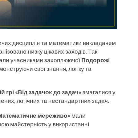
ичих дисциплін та математики викладачем
нізовано низку цікавих заходів. Так
стали учасниками захоплюючої
Подорожі
емонструючи свої знання, логіку та
й грі «Від задачок до задач»
змагалися у
нених, логічних та нестандартних задач.
Математичне мереживо»
мали
ою майстерність у використанні