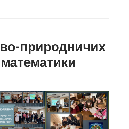
ово-природничих
 математики