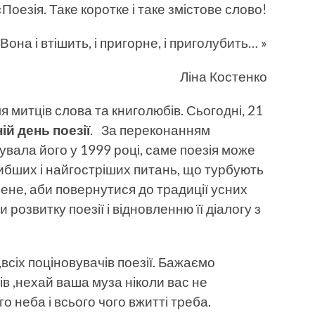
«Поезія. Таке коротке і таке змістове слово!
Вона і втішить, і пригорне, і приголубить… »
Ліна Костенко
я митців слова та книголюбів. Сьогодні, 21
ій день поезії
. За переконанням
вала його у 1999 році, саме поезія може
ибших і найгостріших питань, що турбують
рене, аби повернутися до традиції усних
 розвитку поезії і відновленню її діалогу з
,всіх поціновувачів поезії. Бажаємо
ів ,нехай ваша муза ніколи вас не
о неба і всього чого вжитті треба.