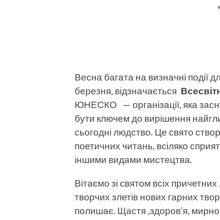
Весна багата на визначні події дл
березня, відзначається
Всесвітн
ЮНЕСКО — організації, яка засну
бути ключем до вирішення найгл
сьогодні людство. Це свято ство
поетичних читань, всіляко сприяти
іншими видами мистецтва.
Вітаємо зі святом всіх причетних 
творчих злетів нових гарних твор
полишає. Щастя ,здоров’я, мирног