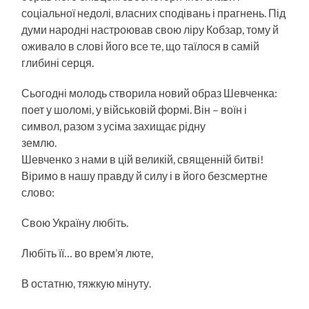
соціальної недолі, власних сподівань і прагнень. Під
думи народні настроював свою ліру Кобзар, тому й
оживало в слові його все те, що таїлося в самій
глибині серця.
Сьогодні молодь створила новий образ Шевченка:
поет у шоломі, у військовій формі. Він – воїн і
символ, разом з усіма захищає рідну
землю.
Шевченко з нами в цій великій, священній битві!
Віримо в нашу правду й силу і в його безсмертне
слово:
Свою Україну любіть.
Любіть її… во врем’я люте,
В остатню, тяжкую мінуту.