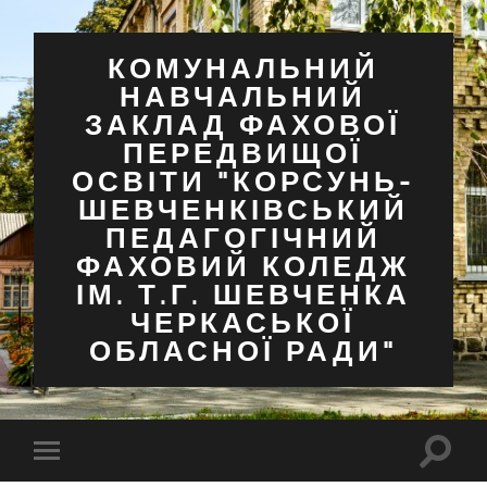
КОМУНАЛЬНИЙ
НАВЧАЛЬНИЙ
ЗАКЛАД ФАХОВОЇ
ПЕРЕДВИЩОЇ
ОСВІТИ "КОРСУНЬ-
ШЕВЧЕНКІВСЬКИЙ
ПЕДАГОГІЧНИЙ
ФАХОВИЙ КОЛЕДЖ
ІМ. Т.Г. ШЕВЧЕНКА
ЧЕРКАСЬКОЇ
ОБЛАСНОЇ РАДИ"
Перем
Перемкнути
поля
мобільне