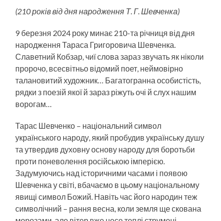
(210 років від дня народження Т. Г. Шевченка)
9 березня 2024 року минає 210-та річниця від дня
народження Тараса Григоровича Шевченка.
Славетний Кобзар, чиї слова зараз звучать як ніколи
пророчо, всесвітньо відомий поет, неймовірно
талановитий художник… Багатогранна особистість,
рядки з поезій якої й зараз ріжуть очі й слух нашим
ворогам…
Тарас Шевченко – національний символ
українського народу, який пробудив українську душу
та утвердив духовну основу народу для боротьби
проти поневолення російською імперією.
Задумуючись над історичними часами і появою
Шевченка у світі, вбачаємо в цьому національному
явищі символ Божий. Навіть час його народин теж
символічний – рання весна, коли земля ще скована
морозами, але вітер вже несе теплі струмені,