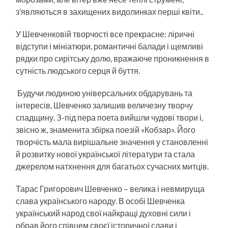
з’являються в захищених видолинках перші квіти..
У Шевченковій творчості все прекрасне: ліричні
відступи і мініатюри, романтичні балади і щемливі
рядки про сирітську долю, вражаюче проникнення в
сутність людського серця й буття.
Будучи людиною універсальних обдарувань та
інтересів, Шевченко залишив величезну творчу
спадщину. З-під пера поета вийшли чудові твори і,
звісно ж, знаменита збірка поезій «Кобзар». Його
творчість мала вирішальне значення у становленні
й розвитку нової української літератури та стала
джерелом натхнення для багатьох сучасних митців.
Тарас Григорович Шевченко – велика і невмируща
слава українського народу. В особі Шевченка
український народ свої найкращі духовні сили і
обрав його співцем своєї історичної слави і