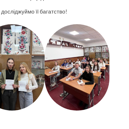
досліджуймо її багатство!