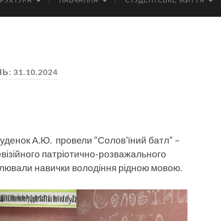
РУКТУРА
НАВЧАННЯ
СТУДЕНТСЬКЕ ЖИТТЯ
НЬ:
31.10.2024
Руденок А.Ю. провели “Солов’їний батл” –
евізійного патріотично-розважального
алювали навички володіння рідною мовою.