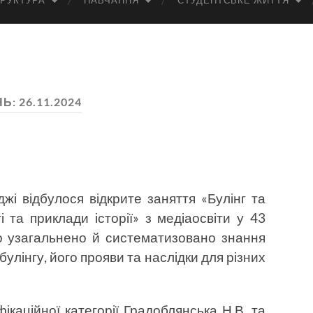
РУКТУРА
НАВЧАННЯ
СТУДЕНТСЬКЕ ЖИТТЯ
НЬ:
26.11.2024
жі відбулося відкрите заняття «Булінг та
ті та приклади історії» з медіаосвіти у 43
ло узагальнено й систематизовано знання
булінгу, його прояви та наслідки для різних
каційної категорії Градоблянська Н.В. та