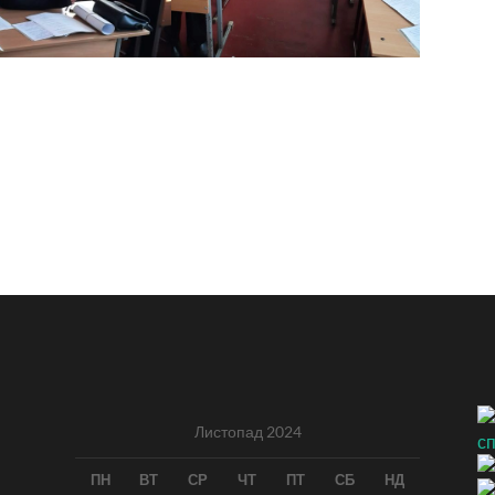
Листопад 2024
ПН
ВТ
СР
ЧТ
ПТ
СБ
НД