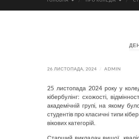
ГОЛОВНА
ПРО КОЛЕДЖ
СТ
ДЕ
26 ЛИСТОПАДА, 2024
/
ADMIN
25 листопада 2024 року у колед
кібербулінг: схожості, відміннос
академічній групі, на якому бу
студентів про класичні типи кібер
вікових категорій.
Старший викладач вищої кваліфі