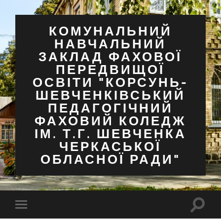
КОМУНАЛЬНИЙ
НАВЧАЛЬНИЙ
ЗАКЛАД ФАХОВОЇ
ПЕРЕДВИЩОЇ
ОСВІТИ "КОРСУНЬ-
ШЕВЧЕНКІВСЬКИЙ
ПЕДАГОГІЧНИЙ
ФАХОВИЙ КОЛЕДЖ
ІМ. Т.Г. ШЕВЧЕНКА
ЧЕРКАСЬКОЇ
ОБЛАСНОЇ РАДИ"
Перем
Перемкнути
поля
мобільне