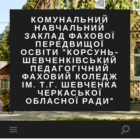
КОМУНАЛЬНИЙ
НАВЧАЛЬНИЙ
ЗАКЛАД ФАХОВОЇ
ПЕРЕДВИЩОЇ
ОСВІТИ "КОРСУНЬ-
ШЕВЧЕНКІВСЬКИЙ
ПЕДАГОГІЧНИЙ
ФАХОВИЙ КОЛЕДЖ
ІМ. Т.Г. ШЕВЧЕНКА
ЧЕРКАСЬКОЇ
ОБЛАСНОЇ РАДИ"
Перем
Перемкнути
поля
мобільне