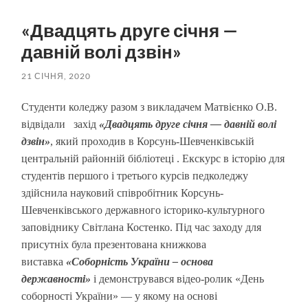
пошук
меню
«Двадцять друге січня —
давній волі дзвін»
21 СІЧНЯ, 2020
Студенти коледжу разом з викладачем Матвієнко О.В.
відвідали захід
«Двадцять друге січня — давній волі
дзвін»
, який проходив в Корсунь-Шевченківській
центральній районній бібліотеці . Екскурс в історію для
студентів першого і третього курсів педколеджу
здійснила науковий співробітник Корсунь-
Шевченківського державного історико-культурного
заповіднику Світлана Костенко. Під час заходу для
присутніх була презентована книжкова
виставка
«Соборність України – основа
державності»
і демонструвався відео-ролик «День
соборності України» — у якому на основі