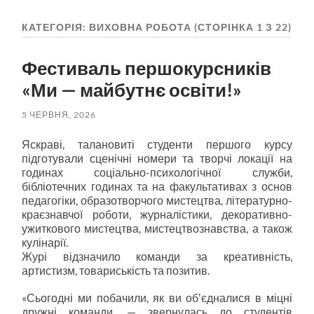
пошук
меню
КАТЕГОРІЯ:
ВИХОВНА РОБОТА
(СТОРІНКА 1 З 22)
Фестиваль першокурсників
«Ми — майбутнє освіти!»
5 ЧЕРВНЯ, 2026
Яскраві, талановиті студенти першого курсу
підготували сценічні номери та творчі локації на
годинах соціально-психологічної служби,
бібліотечних годинах та на факультативах з основ
педагогіки, образотворчого мистецтва, літературно-
краєзнавчої роботи, журналістики, декоративно-
ужиткового мистецтва, мистецтвознавства, а також
кулінарії.
Журі відзначило команди за креативність,
артистизм, товариськість та позитив.
«Сьогодні ми побачили, як ви обʼєдналися в міцні
дружні команди, — звернулась до студентів