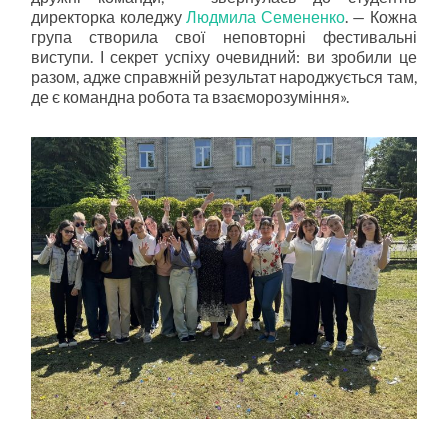
директорка коледжу
Людмила Семененко
. — Кожна
група створила свої неповторні фестивальні
виступи. І секрет успіху очевидний: ви зробили це
разом, адже справжній результат народжується там,
де є командна робота та взаєморозуміння».