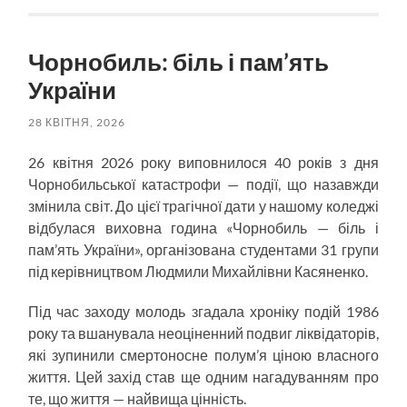
Чорнобиль: біль і пам’ять
України
28 КВІТНЯ, 2026
26 квітня 2026 року виповнилося 40 років з дня
Чорнобильської катастрофи — події, що назавжди
змінила світ. До цієї трагічної дати у нашому коледжі
відбулася виховна година «Чорнобиль — біль і
пам’ять України», організована студентами 31 групи
під керівництвом Людмили Михайлівни Касяненко.
Під час заходу молодь згадала хроніку подій 1986
року та вшанувала неоціненний подвиг ліквідаторів,
які зупинили смертоносне полум’я ціною власного
життя. Цей захід став ще одним нагадуванням про
те, що життя — найвища цінність.