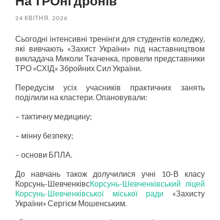
На ТРОні дронів
24 КВІТНЯ, 2026
Сьогодні інтенсивні тренінги для студентів коледжу,
які вивчають «Захист України» під наставництвом
викладача Миколи Ткаченка, провели представники
ТРО «СХІД» Збройних Сил України.
Передусім усіх учасників практичних занять
поділили на кластери. Опановували:
–
тактичну медицину;
–
мінну безпеку;
–
основи БПЛА.
До навчань також долучилися учні 10-В класу
Корсунь-Шевченківс
Корсунь-Шевченківський ліцей
Корсунь-Шевченківської міської ради
«Захисту
України» Сергієм Мошенським.