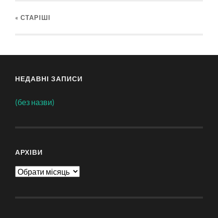
« СТАРІШІ
НЕДАВНІ ЗАПИСИ
(без назви)
АРХІВИ
Архіви