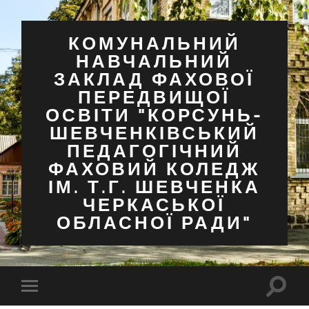
КОМУНАЛЬНИЙ
НАВЧАЛЬНИЙ
ЗАКЛАД ФАХОВОЇ
ПЕРЕДВИЩОЇ
ОСВІТИ "КОРСУНЬ-
ШЕВЧЕНКІВСЬКИЙ
ПЕДАГОГІЧНИЙ
ФАХОВИЙ КОЛЕДЖ
ІМ. Т.Г. ШЕВЧЕНКА
ЧЕРКАСЬКОЇ
ОБЛАСНОЇ РАДИ"
Перем
Перемкнути
поля
мобільне