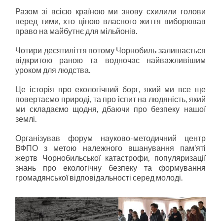
Разом зі всією країною ми знову схилили голови
перед тими, хто ціною власного життя виборював
право на майбутнє для мільйонів.
Чотири десятиліття потому Чорнобиль залишається
відкритою раною та водночас найважливішим
уроком для людства.
Це історія про екологічний борг, який ми все ще
повертаємо природі, та про іспит на людяність, який
ми складаємо щодня, дбаючи про безпеку нашої
землі.
Організував форум науково-методичний центр
ВФПО з метою належного вшанування пам’яті
жертв Чорнобильської катастрофи, популяризації
знань про екологічну безпеку та формування
громадянської відповідальності серед молоді.