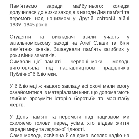
Пам’ятаємо заради майбутнього: коледж
долучилася до низки заходів з нагоди Дня пам’яті та
перемоги над нацизмом у Другій світовій війні
1939–1945 років
Студенти та викладачі взяли участь у
загальноміському заході на Алеї Слави та біля
пам’ятних знаків. Вшанували памʼять загиблих у
роки війни земляків.
Символи цієї памʼяті — червоні маки — молодь
виготовляла під наставництвом працівників
Публічної бібліотеки.
У бібліотеці ж нашого закладу всі охочі мали змогу
ознайомитися із матеріалами книг, що допомагають
глибше зрозуміти історію боротьби та масштабу
жертв.
У День пам’яті та перемоги над нацизмом ми
схиляємо голови перед усіма, хто віддав життя
заради миру та людської гідності.
Саме молодь, освічена й свідома, вселяє надію на