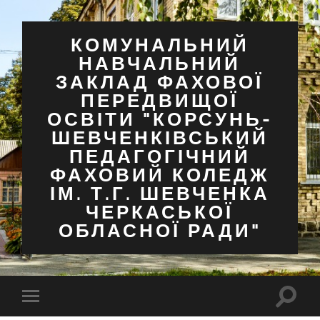
КОМУНАЛЬНИЙ
НАВЧАЛЬНИЙ
ЗАКЛАД ФАХОВОЇ
ПЕРЕДВИЩОЇ
ОСВІТИ "КОРСУНЬ-
ШЕВЧЕНКІВСЬКИЙ
ПЕДАГОГІЧНИЙ
ФАХОВИЙ КОЛЕДЖ
ІМ. Т.Г. ШЕВЧЕНКА
ЧЕРКАСЬКОЇ
ОБЛАСНОЇ РАДИ"
Перем
Перемкнути
поля
мобільне