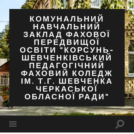
КОМУНАЛЬНИЙ
НАВЧАЛЬНИЙ
ЗАКЛАД ФАХОВОЇ
ПЕРЕДВИЩОЇ
ОСВІТИ "КОРСУНЬ-
ШЕВЧЕНКІВСЬКИЙ
ПЕДАГОГІЧНИЙ
ФАХОВИЙ КОЛЕДЖ
ІМ. Т.Г. ШЕВЧЕНКА
ЧЕРКАСЬКОЇ
ОБЛАСНОЇ РАДИ"
Перем
Перемкнути
поля
мобільне