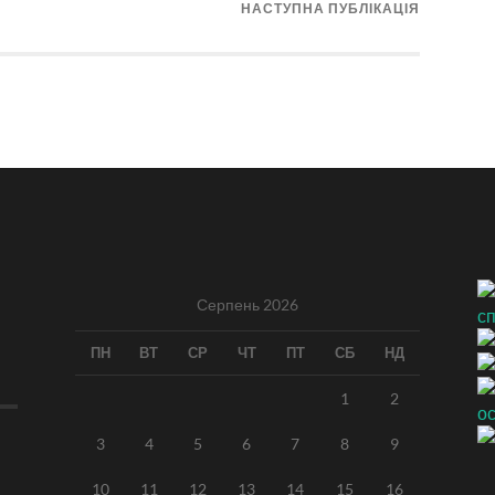
НАСТУПНА ПУБЛІКАЦІЯ
Серпень 2026
ПН
ВТ
СР
ЧТ
ПТ
СБ
НД
1
2
3
4
5
6
7
8
9
10
11
12
13
14
15
16