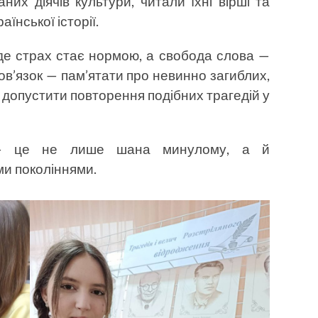
их діячів культури, читали їхні вірші та
аїнської історії.
де страх стає нормою, а свобода слова —
в’язок — пам’ятати про невинно загиблих,
 допустити повторення подібних трагедій у
 — це не лише шана минулому, а й
ми поколіннями.