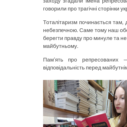
заходу згадали імена репресован
говорили про трагічні сторінки укр
Тоталітаризм починається там, 
небезпечною. Саме тому наш обо
берегти правду про минуле та не
майбутньому.
Пам’ять про репресованих
відповідальність перед майбутні