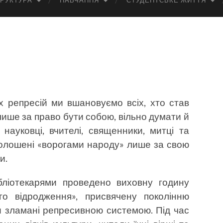
РУКТУРА
НАВЧАННЯ
СТУДЕНТСЬКЕ ЖИТТЯ
х репресій ми вшановуємо всіх, хто став
ише за право бути собою, вільно думати й
науковці, вчителі, священники, митці та
голошені «ворогами народу» лише за свою
и.
бліотекарями проведено виховну годину
ого відродження», присвячену поколінню
ли зламані репресивною системою. Під час