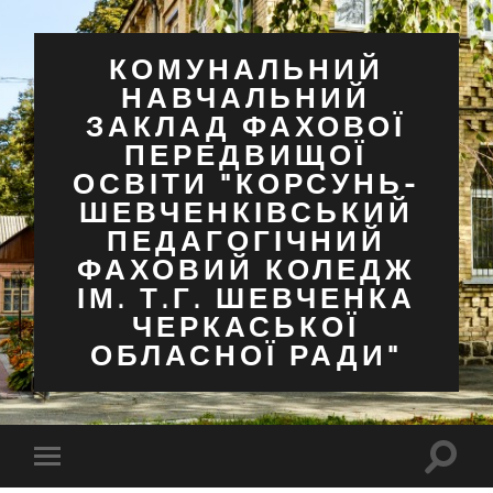
КОМУНАЛЬНИЙ
НАВЧАЛЬНИЙ
ЗАКЛАД ФАХОВОЇ
ПЕРЕДВИЩОЇ
ОСВІТИ "КОРСУНЬ-
ШЕВЧЕНКІВСЬКИЙ
ПЕДАГОГІЧНИЙ
ФАХОВИЙ КОЛЕДЖ
ІМ. Т.Г. ШЕВЧЕНКА
ЧЕРКАСЬКОЇ
ОБЛАСНОЇ РАДИ"
Перем
Перемкнути
поля
мобільне