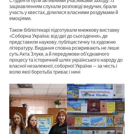
Студенти були активними учасниками заходу: із
зацікавленням слухали розповіді ведучих, брали
участь у квестах, ділилися власними роздумами й
емоціями.
Також бібліотекарі підготували книжкову виставку
«Соборна Україна: від ідеї до сьогодення», де
представили наукову, публіцистичну та художню
літературу. Видання сповна розкривають не лише
суть Акта Злуки, а й передумови об’єднавчого
процесу та історичний шлях українського народу до
власної незалежної, соборної України — за честь і
волю якої боротьба триває і нині