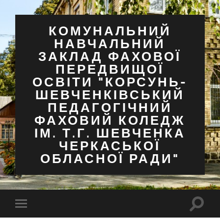
КОМУНАЛЬНИЙ
НАВЧАЛЬНИЙ
ЗАКЛАД ФАХОВОЇ
ПЕРЕДВИЩОЇ
ОСВІТИ "КОРСУНЬ-
ШЕВЧЕНКІВСЬКИЙ
ПЕДАГОГІЧНИЙ
ФАХОВИЙ КОЛЕДЖ
ІМ. Т.Г. ШЕВЧЕНКА
ЧЕРКАСЬКОЇ
ОБЛАСНОЇ РАДИ"
Перем
Перемкнути
поля
мобільне