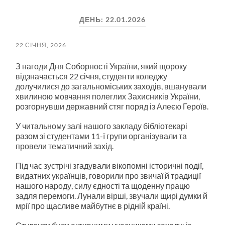
пошук
меню
ДЕНЬ:
22.01.2026
22 СІЧНЯ, 2026
З нагоди Дня Соборності України, який щороку
відзначається 22 січня, студенти коледжу
долучилися до загальноміських заходів, вшанували
хвилиною мовчання полеглих Захисників України,
розгорнувши державний стяг поряд із Алеєю Героїв.
У читальному залі нашого закладу бібліотекарі
разом зі студентами 11-ї групи організували та
провели тематичний захід.
Під час зустрічі згадували вікопомні історичні події,
видатних українців, говорили про звичаї й традиції
нашого народу, силу єдності та щоденну працю
задля перемоги. Лунали вірші, звучали щирі думки й
мрії про щасливе майбутнє в рідній країні.