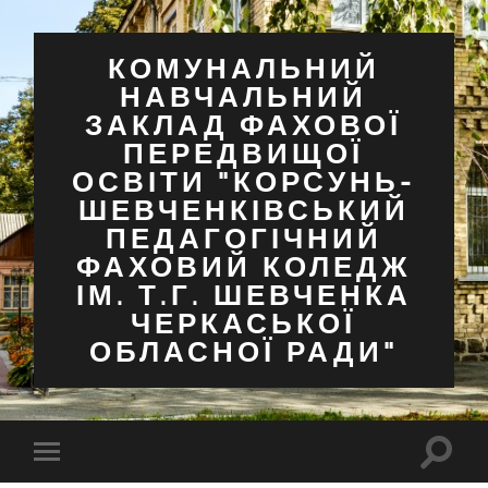
КОМУНАЛЬНИЙ
НАВЧАЛЬНИЙ
ЗАКЛАД ФАХОВОЇ
ПЕРЕДВИЩОЇ
ОСВІТИ "КОРСУНЬ-
ШЕВЧЕНКІВСЬКИЙ
ПЕДАГОГІЧНИЙ
ФАХОВИЙ КОЛЕДЖ
ІМ. Т.Г. ШЕВЧЕНКА
ЧЕРКАСЬКОЇ
ОБЛАСНОЇ РАДИ"
Перем
Перемкнути
поля
мобільне