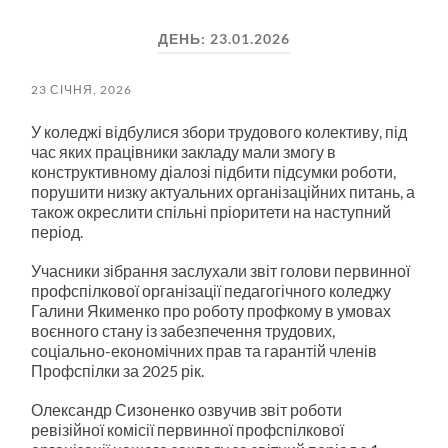
пошук
меню
ДЕНЬ:
23.01.2026
23 СІЧНЯ, 2026
У коледжі відбулися збори трудового колективу, під
час яких працівники закладу мали змогу в
конструктивному діалозі підбити підсумки роботи,
порушити низку актуальних організаційних питань, а
також окреслити спільні пріоритети на наступний
період.
Учасники зібрання заслухали звіт голови первинної
профспілкової організації педагогічного коледжу
Галини Якименко про роботу профкому в умовах
воєнного стану із забезпечення трудових,
соціально-економічних прав та гарантій членів
Профспілки за 2025 рік.
Олександр Сизоненко озвучив звіт роботи
ревізійної комісії первинної профспілкової