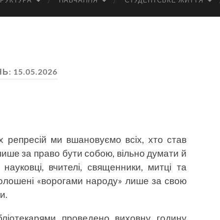
РУКТУРА
НАВЧАННЯ
СТУДЕНТСЬКЕ ЖИТТЯ
НЬ:
15.05.2026
х репресій ми вшановуємо всіх, хто став
ише за право бути собою, вільно думати й
науковці, вчителі, священники, митці та
голошені «ворогами народу» лише за свою
и.
бліотекарями проведено виховну годину