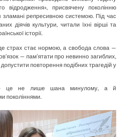
ого відродження», присвячену поколінню
ли зламані репресивною системою. Під час
их діячів культури, читали їхні вірші та
аїнської історії.
де страх стає нормою, а свобода слова —
в’язок — пам’ятати про невинно загиблих,
 допустити повторення подібних трагедій у
 — це не лише шана минулому, а й
ми поколіннями.