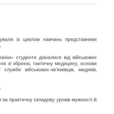
ували із циклом навчань представники
.
аїни» студенти дізналися від військових
ня зі зброєю, тактичну медицину, основи
лужби військових-звʼязківців, медиків,
.
 за практичну складову уроків мужності й