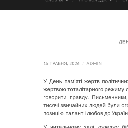
ГОЛОВНА
ПРО КОЛЕДЖ
СТ
ДЕ
15 ТРАВНЯ, 2026
/
ADMIN
У День пам’яті жертв політични
жертвою тоталітарного режиму л
говорити правду. Письменники, 
тисячі звичайних людей були о
позицію, талант і любов до Україн
У читальному залі коледжу бі