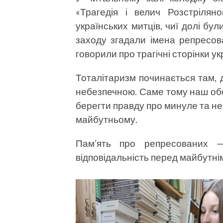
«Трагедія і велич Розстрілян
українських митців, чиї долі бу
заходу згадали імена репресован
говорили про трагічні сторінки укр
Тоталітаризм починається там, 
небезпечною. Саме тому наш обо
берегти правду про минуле та не
майбутньому.
Пам’ять про репресованих
відповідальність перед майбутні